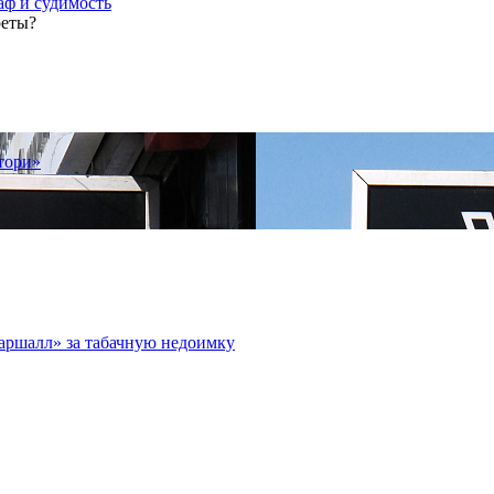
аф и судимость
реты?
тори»
аршалл» за табачную недоимку