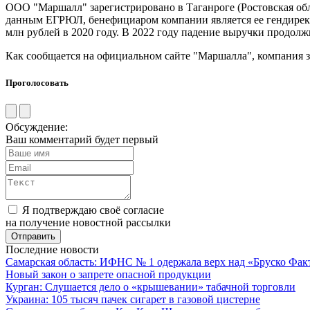
ООО "Маршалл" зарегистрировано в Таганроге (Ростовская обла
данным ЕГРЮЛ, бенефициаром компании является ее гендиректор
млн рублей в 2020 году. В 2022 году падение выручки продолжи
Как сообщается на официальном сайте "Маршалла", компания з
Проголосовать
Обсуждение:
Ваш комментарий будет первый
Я подтверждаю своё согласие
на получение новостной рассылки
Последние новости
Самарская область: ИФНС № 1 одержала верх над «Бруско Фак
Новый закон о запрете опасной продукции
Курган: Слушается дело о «крышевании» табачной торговли
Украина: 105 тысяч пачек сигарет в газовой цистерне