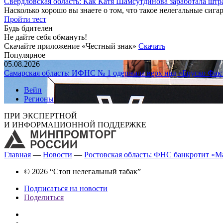
Свердловская область: Как Катя Шамсутдинова заработала штр
Насколько хорошо вы знаете о том, что такое нелегальные сига
Пройти тест
Будь бдителен
Не дайте себя обмануть!
Скачайте приложение «Честный знак»
Скачать
Популярное
05.08.2026
Самарская область: ИФНС № 1 одержала верх над «Бруско Фак
Вейп
Регионы
ПРИ ЭКСПЕРТНОЙ
И ИНФОРМАЦИОННОЙ ПОДДЕРЖКЕ
Главная
—
Новости
—
Ростовская область: ФНС банкротит «М
© 2026 “Стоп нелегальный табак”
Подписаться на новости
Поделиться