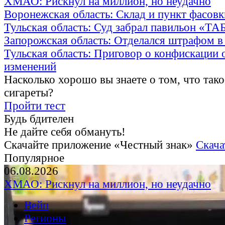
ХМАО: Рискнул на миллион, но неудачно
Воронежская область: Склад и пункт фасов
Тульская область: Суд забрал павильон «Т
Запорожская область: Отделался штрафом в
Тульская область: Приговор о конфискации 
изменений
Насколько хорошо вы знаете о том, что тако
сигареты?
Пройти тест
Будь бдителен
Не дайте себя обмануть!
Скачайте приложение «Честный знак»
Скача
Популярное
06.08.2026
ХМАО: Рискнул на миллион, но неудачно
Вейп
Регионы