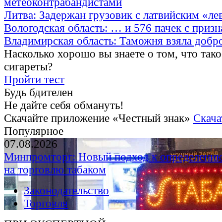
метеоконтрабандистами
Литва: Задержан грузовик с латвийским «ле
Вологодская область: … и 576 пачек с приз
Владимирская область: Таможня взяла добр
Насколько хорошо вы знаете о том, что тако
сигареты?
Пройти тест
Будь бдителен
Не дайте себя обмануть!
Скачайте приложение «Честный знак»
Скача
Популярное
07.08.2026
Минпромторг: Новый подход к определению
на торговлю табаком
Законодательство
Торговля