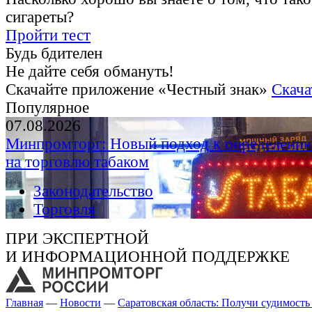
сигареты?
Пройти тест
Будь бдителен
Не дайте себя обмануть!
Скачайте приложение «Честный знак»
Скача
Популярное
07.08.2026
Минпромторг: Новый подход к определению
на торговлю табаком
Законодательство
Торговля
ПРИ ЭКСПЕРТНОЙ
И ИНФОРМАЦИОННОЙ ПОДДЕРЖКЕ
Главная
—
Новости
—
Саратовская область: Получи судимость