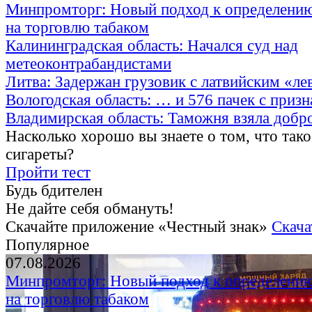
Минпромторг: Новый подход к определению
на торговлю табаком
Калининградская область: Начался суд над
метеоконтрабандистами
Литва: Задержан грузовик с латвийским «ле
Вологодская область: … и 576 пачек с приз
Владимирская область: Таможня взяла добр
Насколько хорошо вы знаете о том, что тако
сигареты?
Пройти тест
Будь бдителен
Не дайте себя обмануть!
Скачайте приложение «Честный знак»
Скача
Популярное
07.08.2026
Минпромторг: Новый подход к определению
на торговлю табаком