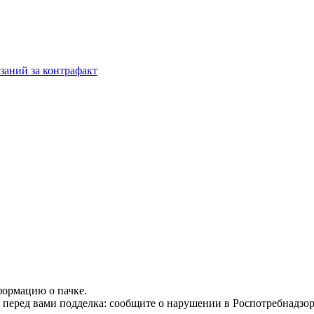
заний за контрафакт
формацию о пачке.
т перед вами подделка: сообщите о нарушении в Роспотребнадзор