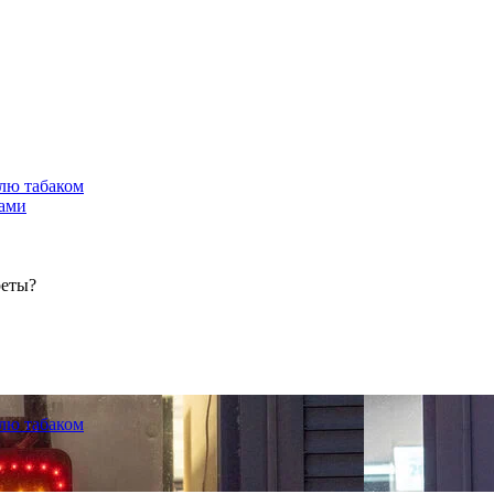
лю табаком
тами
реты?
лю табаком