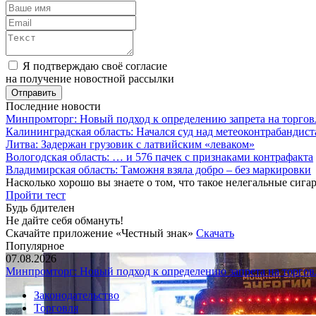
Я подтверждаю своё согласие
на получение новостной рассылки
Последние новости
Минпромторг: Новый подход к определению запрета на торгов
Калининградская область: Начался суд над метеоконтрабандис
Литва: Задержан грузовик с латвийским «леваком»
Вологодская область: … и 576 пачек с признаками контрафакта
Владимирская область: Таможня взяла добро – без маркировки
Насколько хорошо вы знаете о том, что такое нелегальные сига
Пройти тест
Будь бдителен
Не дайте себя обмануть!
Скачайте приложение «Честный знак»
Скачать
Популярное
07.08.2026
Минпромторг: Новый подход к определению запрета на торгов
Законодательство
Торговля