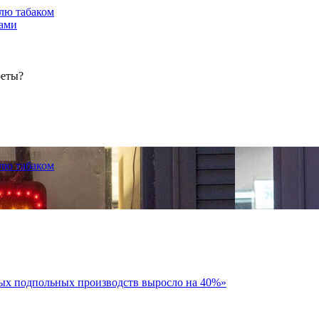
лю табаком
тами
реты?
лю табаком
тых подпольных производств выросло на 40%»