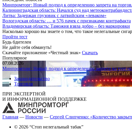
Минпромторг: Новый подход к определению запрета на торгов
Калининградская область: Начался суд над метеоконтрабандис
Литва: Задержан грузовик с латвийским «леваком»
Вологодская область: … и 576 пачек с признаками контрафакта
Владимирская область: Таможня взяла добро – без маркировки
Насколько хорошо вы знаете о том, что такое нелегальные сига
Пройти тест
Будь бдителен
Не дайте себя обмануть!
Скачайте приложение «Честный знак»
Скачать
Популярное
07.08.2026
Минпромторг: Новый подход к определению запрета на торгов
Законодательство
Торговля
ПРИ ЭКСПЕРТНОЙ
И ИНФОРМАЦИОННОЙ ПОДДЕРЖКЕ
Главная
—
Новости
—
Сергей Слипченко: «Количество закры
© 2026 “Стоп нелегальный табак”