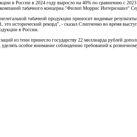
ии в России в 2024 году выросло на 40% по сравнению с 2023 го
 компаний табачного концерна "Филип Моррис Интернэшнл" Се
 нелегальной табачной продукции приносит видимые результат
, это исторический рекорд", - сказал Слипченко во время высту
одукции в России.
изаций из тени принесло государству 22 миллиарда рублей допо
е, уделять особое внимание соблюдению требований к розничном