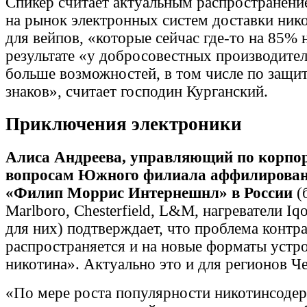
Спикер считает актуальным распространени
на рынок электронных систем доставки ник
для вейпов, «которые сейчас где-то на 85% 
результате «у добросовестных производител
больше возможностей, в том числе по защи
знаков», считает господин Курганский.
Приключения электроники
Алиса Андреева, управляющий по корп
вопросам Южного филиала аффилирова
«Филип Моррис Интернешнл» в России
(б
Marlboro, Chesterfield, L&M, нагреватели Iqo
для них) подтверждает, что проблема контр
распространяется и на новые форматы устр
никотина». Актуально это и для регионов Ч
«По мере роста популярности никотинсоде