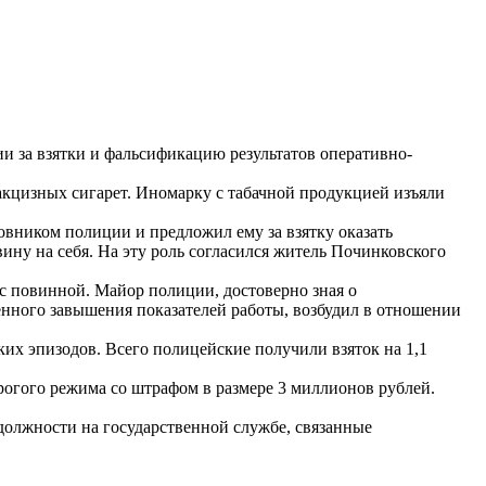
и за взятки и фальсификацию результатов оперативно-
акцизных сигарет. Иномарку с табачной продукцией изъяли
овником полиции и предложил ему за взятку оказать
вину на себя. На эту роль согласился житель Починковского
 с повинной. Майор полиции, достоверно зная о
енного завышения показателей работы, возбудил в отношении
ких эпизодов. Всего полицейские получили взяток на 1,1
огого режима со штрафом в размере 3 миллионов рублей.
должности на государственной службе, связанные