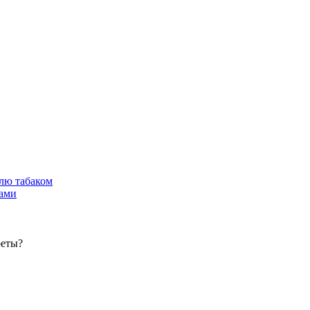
лю табаком
тами
реты?