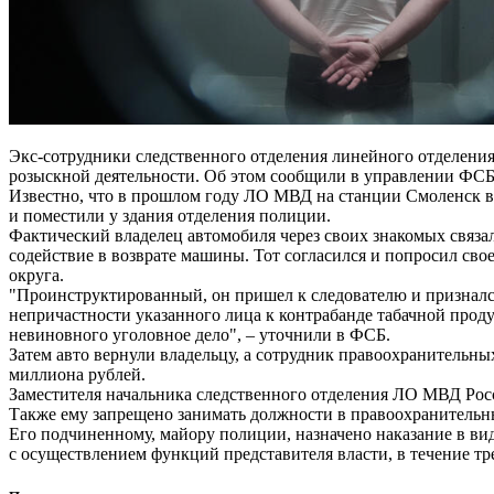
Экс-сотрудники следственного отделения линейного отделения
розыскной деятельности. Об этом сообщили в управлении ФСБ
Известно, что в прошлом году ЛО МВД на станции Смоленск во
и поместили у здания отделения полиции.
Фактический владелец автомобиля через своих знакомых связал
содействие в возврате машины. Тот согласился и попросил свое
округа.
"Проинструктированный, он пришел к следователю и признался
непричастности указанного лица к контрабанде табачной прод
невиновного уголовное дело", – уточнили в ФСБ.
Затем авто вернули владельцу, а сотрудник правоохранительны
миллиона рублей.
Заместителя начальника следственного отделения ЛО МВД Росс
Также ему запрещено занимать должности в правоохранительны
Его подчиненному, майору полиции, назначено наказание в ви
с осуществлением функций представителя власти, в течение тре