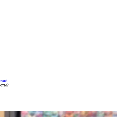
ений
реты?