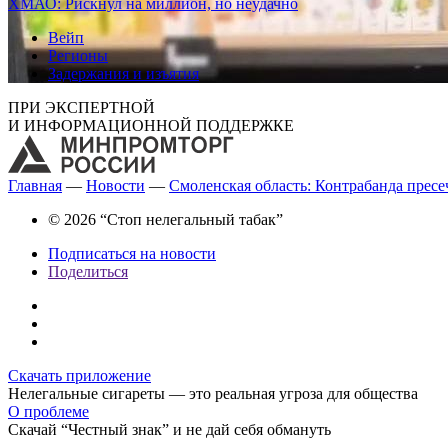
ХМАО: Рискнул на миллион, но неудачно
Вейп
Регионы
Задержания и изъятия
ПРИ ЭКСПЕРТНОЙ
И ИНФОРМАЦИОННОЙ ПОДДЕРЖКЕ
Главная
—
Новости
—
Смоленская область: Контрабанда пресе
© 2026 “Стоп нелегальный табак”
Подписаться на новости
Поделиться
Скачать приложение
Нелегальные сигареты — это реальная угроза для общества
О проблеме
Скачай “Честный знак” и не дай себя обмануть