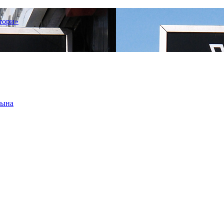
тори»
сына