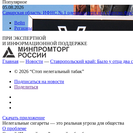
Популярное
05.08.2026
Самарская область: ИФНС № 1 одержала верх над «Бруско Фак
Вейп
Регионы
ПРИ ЭКСПЕРТНОЙ
И ИНФОРМАЦИОННОЙ ПОДДЕРЖКЕ
Главная
—
Новости
—
Ставропольский край: Было у отца два 
© 2026 “Стоп нелегальный табак”
Подписаться на новости
Поделиться
Скачать приложение
Нелегальные сигареты — это реальная угроза для общества
О проблеме