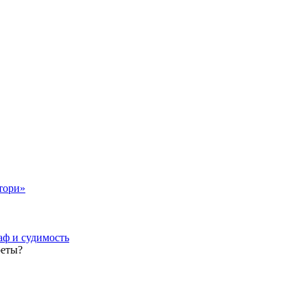
тори»
аф и судимость
реты?