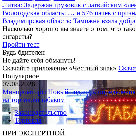
Литва: Задержан грузовик с латвийским «ле
Вологодская область: … и 576 пачек с приз
Владимирская область: Таможня взяла добр
Насколько хорошо вы знаете о том, что тако
сигареты?
Пройти тест
Будь бдителен
Не дайте себя обмануть!
Скачайте приложение «Честный знак»
Скача
Популярное
07.08.2026
Минпромторг: Новый подход к определению
на торговлю табаком
Законодательство
Торговля
ПРИ ЭКСПЕРТНОЙ