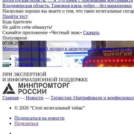
Вологодская область: … и 576 пачек с признаками контрафакта
Владимирская область: Таможня взяла добро – без маркировки
Насколько хорошо вы знаете о том, что такое нелегальные сига
Пройти тест
Будь бдителен
Не дайте себя обмануть!
Скачайте приложение «Честный знак»
Скачать
Популярное
07.08.2026
Минпромторг: Новый подход к определению запрета на торгов
Законодательство
Торговля
ПРИ ЭКСПЕРТНОЙ
И ИНФОРМАЦИОННОЙ ПОДДЕРЖКЕ
Главная
—
Новости
—
Татарстан: Оштрафовали и конфисковал
© 2026 “Стоп нелегальный табак”
Подписаться на новости
Поделиться