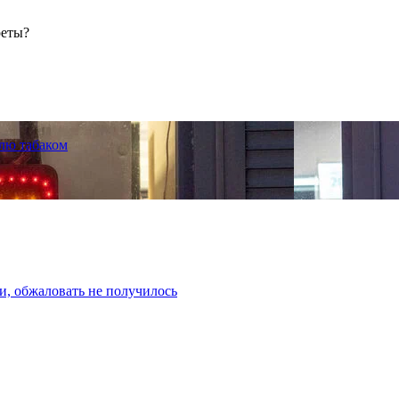
реты?
лю табаком
и, обжаловать не получилось