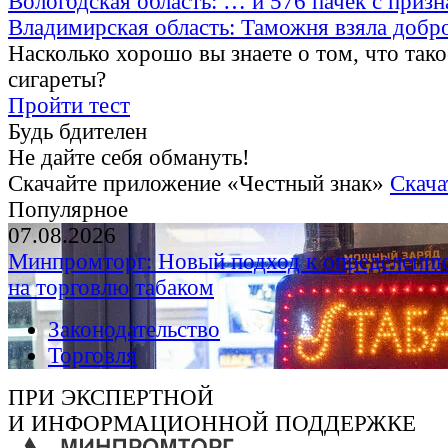
Вологодская область: … и 576 пачек с приз
Владимирская область: Таможня взяла добр
Насколько хорошо вы знаете о том, что тако
сигареты?
Пройти тест
Будь бдителен
Не дайте себя обмануть!
Скачайте приложение «Честный знак»
Скача
Популярное
07.08.2026
Минпромторг: Новый подход к определению
на торговлю табаком
Законодательство
Торговля
ПРИ ЭКСПЕРТНОЙ
И ИНФОРМАЦИОННОЙ ПОДДЕРЖКЕ