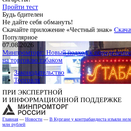
Пройти тест
Будь бдителен
Не дайте себя обмануть!
Скачайте приложение «Честный знак»
Скача
Популярное
07.08.2026
Минпромторг: Новый подход к определению
на торговлю табаком
Законодательство
Торговля
ПРИ ЭКСПЕРТНОЙ
И ИНФОРМАЦИОННОЙ ПОДДЕРЖКЕ
Главная
—
Новости
—
В Кургане у контрабандиста изъяли нел
млн рублей