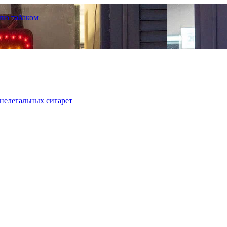
лю табаком
нелегальных сигарет