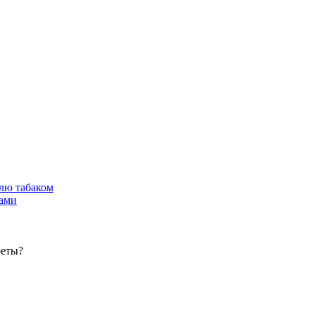
лю табаком
тами
реты?