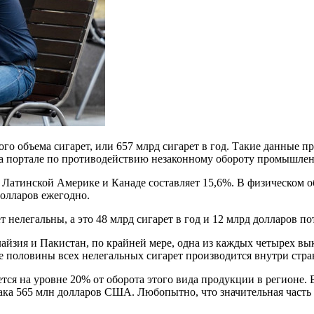
о объема сигарет, или 657 млрд сигарет в год. Такие данные п
на портале по противодействию незаконному обороту промышле
в Латинской Америке и Канаде составляет 15,6%. В физическом об
долларов ежегодно.
т нелегальны, а это 48 млрд сигарет в год и 12 млрд долларов 
алайзия и Пакистан, по крайней мере, одна из каждых четырех в
е половины всех нелегальных сигарет производится внутри стра
ся на уровне 20% от оборота этого вида продукции в регионе. 
ака 565 млн долларов США. Любопытно, что значительная часть 