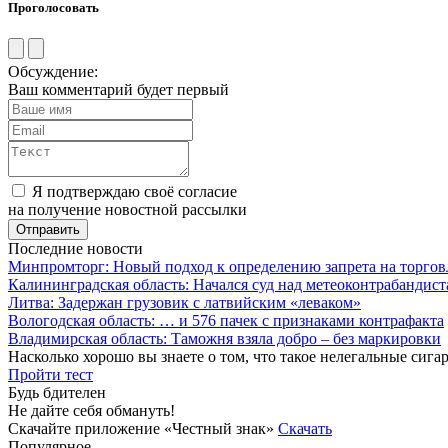
Проголосовать
Обсуждение:
Ваш комментарий будет первый
Я подтверждаю своё согласие
на получение новостной рассылки
Последние новости
Минпромторг: Новый подход к определению запрета на торгов
Калининградская область: Начался суд над метеоконтрабандис
Литва: Задержан грузовик с латвийским «леваком»
Вологодская область: … и 576 пачек с признаками контрафакта
Владимирская область: Таможня взяла добро – без маркировки
Насколько хорошо вы знаете о том, что такое нелегальные сига
Пройти тест
Будь бдителен
Не дайте себя обмануть!
Скачайте приложение «Честный знак»
Скачать
Популярное