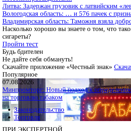
Литва: Задержан грузовик с латвийским «ле
Вологодская область: … и 576 пачек с приз
Владимирская область: Таможня взяла добр
Насколько хорошо вы знаете о том, что тако
сигареты?
Пройти тест
Будь бдителен
Не дайте себя обмануть!
Скачайте приложение «Честный знак»
Скача
Популярное
07.08.2026
Минпромторг: Новый подход к определению
на торговлю табаком
Законодательство
Торговля
ПРИ ЭКСПЕРТНОЙ