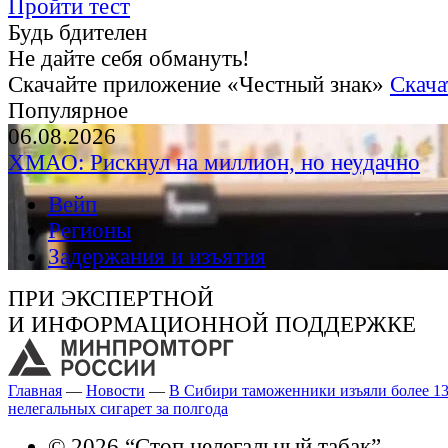
Пройти тест
Будь бдителен
Не дайте себя обмануть!
Скачайте приложение «Честный знак»
Скача
Популярное
06.08.2026
ХМАО: Рискнул на миллион, но неудачно
Вейп
Регионы
Задержания и изъятия
ПРИ ЭКСПЕРТНОЙ
И ИНФОРМАЦИОННОЙ ПОДДЕРЖКЕ
Главная
—
Новости
—
В Сибири таможенники изъяли более 13
нелегальных сигарет за полгода
© 2026 “Стоп нелегальный табак”