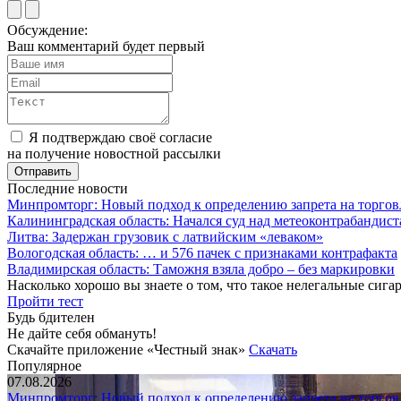
Обсуждение:
Ваш комментарий будет первый
Я подтверждаю своё согласие
на получение новостной рассылки
Последние новости
Минпромторг: Новый подход к определению запрета на торгов
Калининградская область: Начался суд над метеоконтрабандис
Литва: Задержан грузовик с латвийским «леваком»
Вологодская область: … и 576 пачек с признаками контрафакта
Владимирская область: Таможня взяла добро – без маркировки
Насколько хорошо вы знаете о том, что такое нелегальные сига
Пройти тест
Будь бдителен
Не дайте себя обмануть!
Скачайте приложение «Честный знак»
Скачать
Популярное
07.08.2026
Минпромторг: Новый подход к определению запрета на торгов