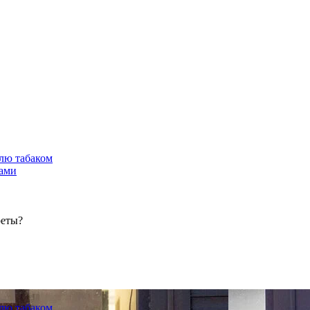
лю табаком
тами
реты?
лю табаком