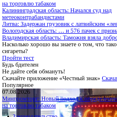
на торговлю табаком
Калининградская область: Начался суд над
метеоконтрабандистами
Литва: Задержан грузовик с латвийским «ле
Вологодская область: … и 576 пачек с приз
Владимирская область: Таможня взяла добр
Насколько хорошо вы знаете о том, что тако
сигареты?
Пройти тест
Будь бдителен
Не дайте себя обмануть!
Скачайте приложение «Честный знак»
Скача
Популярное
07.08.2026
Минпромторг: Новый подход к определению
на торговлю табаком
Законодательство