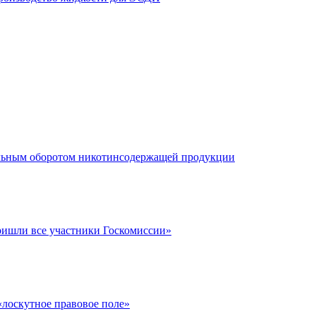
альным оборотом никотинсодержащей продукции
ишли все участники Госкомиссии»
«лоскутное правовое поле»