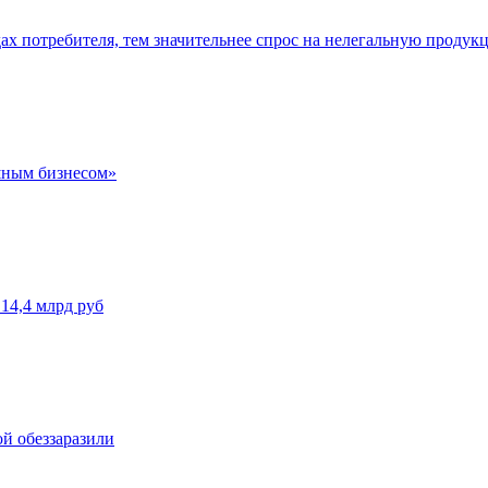
ах потребителя, тем значительнее спрос на нелегальную продук
ушным бизнесом»
14,4 млрд руб
ой обеззаразили