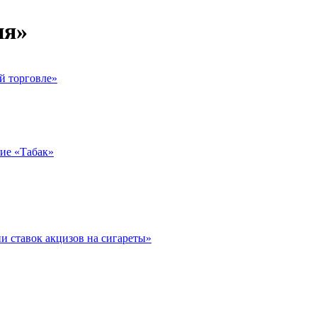
ия»
й торговле»
ие «Табак»
и ставок акцизов на сигареты»