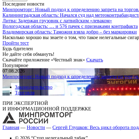
Последние новости
Минпромторг: Новый подход к определению запрета на торгов
Калининградская область: Начался суд над метеоконтрабандис
Литва: Задержан грузовик с латвийским «леваком»
Вологодская область: … и 576 пачек с признаками контрафакта
Владимирская область: Таможня взяла добро – без маркировки
Насколько хорошо вы знаете о том, что такое нелегальные сига
Пройти тест
Будь бдителен
Не дайте себя обмануть!
Скачайте приложение «Честный знак»
Скачать
Популярное
07.08.2026
Минпромторг: Новый подход к определению запрета на торгов
Законодательство
Торговля
ПРИ ЭКСПЕРТНОЙ
И ИНФОРМАЦИОННОЙ ПОДДЕРЖКЕ
Главная
—
Новости
—
Сергей Глушков: Весь цикл оборота по
© 2026 “Стоп нелегальный табак”