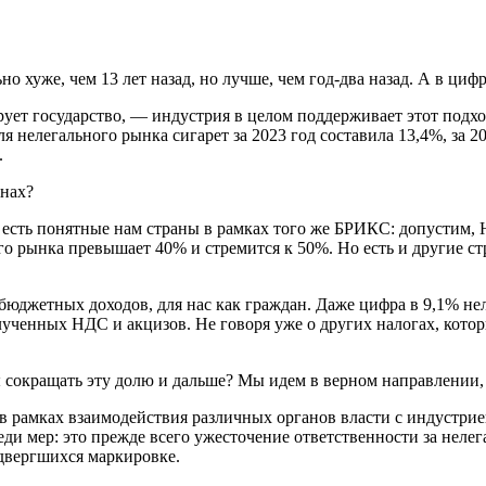
ьно хуже, чем 13 лет назад, но лучше, чем год-два назад. А в ц
ирует государство, — индустрия в целом поддерживает этот по
нелегального рынка сигарет за 2023 год составила 13,4%, за 2
.
анах?
 есть понятные нам страны в рамках того же БРИКС: допустим
о рынка превышает 40% и стремится к 50%. Но есть и другие ст
ля бюджетных доходов, для нас как граждан. Даже цифра в 9,1% н
лученных НДС и акцизов. Не говоря уже о других налогах, кото
ы сокращать эту долю и дальше? Мы идем в верном направлении, 
 в рамках взаимодействия различных органов власти с индустри
реди мер: это прежде всего ужесточение ответственности за нел
одвергшихся маркировке.