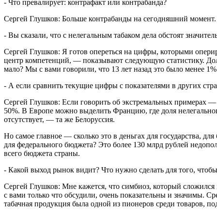
- Что превалирует: контрафакт или контрабанда?
Сергей Глушков: Больше контрабанды на сегодняшний момент.
- Вы сказали, что с нелегальным табаком дела обстоят значител
Сергей Глушков: Я готов опереться на цифры, которыми опер
центр компетенций, — показывают следующую статистику. Доля 
мало? Мы с вами говорили, что 13 лет назад это было менее 1%
- А если сравнить текущие цифры с показателями в других стр
Сергей Глушков: Если говорить об экстремальных примерах —
50%. В Европе можно выделить Францию, где доля нелегальног
отсутствует, — та же Белоруссия.
Но самое главное — сколько это в деньгах для государства, д
для федерального бюджета? Это более 130 млрд рублей недопо
всего бюджета страны.
- Какой выход рынок видит? Что нужно сделать для того, чтоб
Сергей Глушков: Мне кажется, что симбиоз, который сложился
с вами только что обсудили, очень показательны и значимы. С
табачная продукция была одной из пионеров среди товаров, п