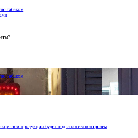
лю табаком
тами
реты?
лю табаком
дакцизной продукции будет под строгим контролем