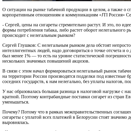
О ситуации на рынке табачной продукции в целом, а также о 
корпоративным отношениям и коммуникациям «JTI Россия» Се
- Сергей, цены на сигареты стремительно растут. И это, по и
формы потребления табака, либо растет оборот нелегального 
происходит с нелегальным рынком?
Сергей Глушков: С нелегальным рынком дела обстоят непросто. 
интеллигентных людей, надо договориться о точке отсчета и о
был менее 1% — то есть на уровне статистической погрешности
нескольких значимых повышений акцизов.
В связи с этим начал формироваться нелегальный рынок табачн
на территории России производятся подделки под известные бр
соседних государств, к нам нелегально, без уплаты налогов, 
У нас образовалась большая разница в налоговой нагрузке с н
кратной. Поэтому контрабандные поставки сигарет из стран Е
уменьшаться.
Почему? Потому что в рамках межправительственных соглашен
сигареты с уплатой всех платежей в Белорусии стоят значимо 
выровнялась.