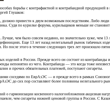
способах борьбы с контрафактной и контрабандной продукцией 
ргей Глушков:
дее, должно привести к двум возможным последствиям. Либо люди
рынка. Судя по курилке форума, курильщиков меньше не станови
Лучше, чем было совсем недавно, но значительно хуже, чем 13 л
 дефинициях. Еще 13 лет назад нелегальный рынок табачных изде
. Но после этого в течение следующих трех лет произошло пятик
ых изделий в России. Прежде всего он состоит из контрабанды 
енды непонятно из чего. Контрабанда — это когда тоже неизвест
пошлин и прочих обязательных платежей, поступают сигареты.
ашими соседями по ЕврАзЭС — и прежде всего в рамках Союзного
врАзЭС до сих пор составляют более половины нелегального рын
ий о гармонизации косвенного налогообложения акцизная нагру
дешевле, чем сигареты нижней ценовой группы в России. С Казах