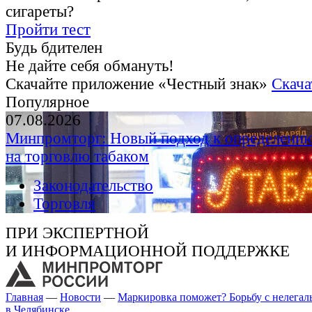
сигареты?
Пройти тест
Будь бдителен
Не дайте себя обмануть!
Скачайте приложение «Честный знак»
Скача
Популярное
07.08.2026
Минпромторг: Новый подход к определению
на торговлю табаком
Законодательство
Торговля
ПРИ ЭКСПЕРТНОЙ
И ИНФОРМАЦИОННОЙ ПОДДЕРЖКЕ
Главная
—
Новости
—
Маркировка поможет? Борьбу с нелегал
в Челябинске