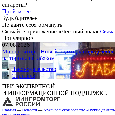
сигареты?
Пройти тест
Будь бдителен
Не дайте себя обмануть!
Скачайте приложение «Честный знак»
Скача
Популярное
07.08.2026
Минпромторг: Новый подход к определению
на торговлю табаком
Законодательство
Торговля
ПРИ ЭКСПЕРТНОЙ
И ИНФОРМАЦИОННОЙ ПОДДЕРЖКЕ
Главная
—
Новости
—
Архангельская область: «Нужно двигать
регулирования»