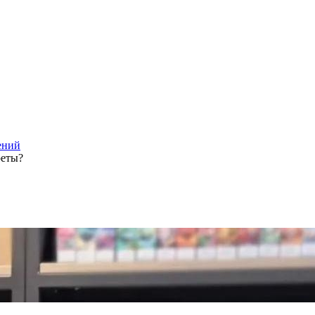
ений
реты?