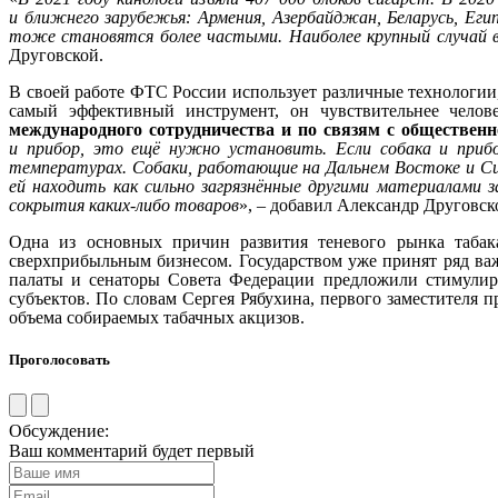
и ближнего зарубежья: Армения, Азербайджан, Беларусь, Ег
тоже становятся более частыми. Наиболее крупный случай в 
Друговской.
В своей работе ФТС России использует различные технологии
самый эффективный инструмент, он чувствительнее челов
международного сотрудничества и по связям с обществен
и прибор, это ещё нужно установить. Если собака и приб
температурах. Собаки, работающие на Дальнем Востоке и Си
ей находить как сильно загрязнённые другими материалами 
сокрытия каких-либо товаров
», – добавил Александр Друговск
Одна из основных причин развития теневого рынка табак
сверхприбыльным бизнесом. Государством уже принят ряд ва
палаты и сенаторы Совета Федерации предложили стимулиро
субъектов. По словам Сергея Рябухина, первого заместителя
объема собираемых табачных акцизов.
Проголосовать
Обсуждение:
Ваш комментарий будет первый