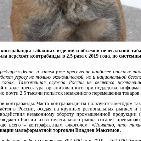
контрабанды табачных изделий и объемов нелегальной таба
ла перехват контрабанды в 2,5 раза с 2019 года, но системн
редупреждение, а затем уже пресечение наиболее опасных та
здают угрозу не только экономической, но и национальной без
 собак. Таможенная служба России не является исключени
ой
в ходе пресс-тура, организованного при поддержке информа
но почти 2,5 тысячи попыток незаконного перемещения товаров,
ов контрабанды. Часто контрабандисты пользуются методом так 
ётся в России, оседая на крупных региональных рынках и о
иводействия незаконному обороту промышленной продукции 
 бюджета России из-за нелегального рынка сигарет превышают
жде всего – контрафактным алкоголем. «
Понятно, что таки
циации малоформатной торговли Владлен Максимов.
0 году эта цифра составляла 397 000, а в 2019 – 167 000 блоко