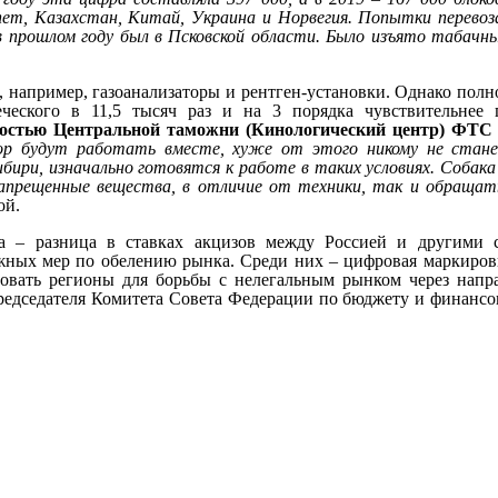
ипет, Казахстан, Китай, Украина и Норвегия. Попытки перевоз
прошлом году был в Псковской области. Было изъято табачных
, например, газоанализаторы и рентген-установки. Однако полн
еческого в 11,5 тысяч раз и на 3 порядка чувствительнее
ностью Центральной таможни (Кинологический центр) ФТС 
ор будут работать вместе, хуже от этого никому не стан
бири, изначально готовятся к работе в таких условиях. Соба
запрещенные вещества, в отличие от техники, так и обращат
ой.
а – разница в ставках акцизов между Россией и другими
жных мер по обелению рынка. Среди них – цифровая маркиров
вать регионы для борьбы с нелегальным рынком через напра
 председателя Комитета Совета Федерации по бюджету и финанс