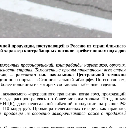
чной продукции, поступающей в Россию из стран ближнего
ый характер контрабандных потоков требует новых подходов
моженных правонарушений: контрабанды наркотиков, оружия,
опасности страны. Таможенные органы практически всех стран
ем
», –
рассказал и.о. начальника Центральной таможни
ционного портала «Стопнелегальныйтабак.рф». По его словам,
 более половины из которых составляют табачные изделия.
называемого «прерванного транзита», когда груз, проходящий
ттуда распространяясь по более мелким точкам. По данным
(ННЦК), доля нелегальной табачной продукции на рынке РФ
 110 млрд руб. Продавцы нелегальных сигарет, как правило,
е продавцы не особенно заморачиваются даже с продажей
в. Основные направления незаконного ввоза – страны дальнего