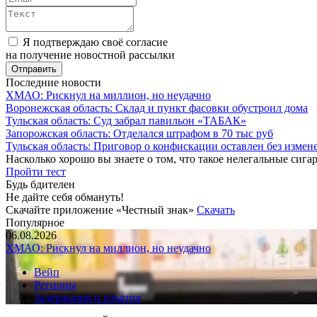
Я подтверждаю своё согласие
на получение новостной рассылки
Последние новости
ХМАО: Рискнул на миллион, но неудачно
Воронежская область: Склад и пункт фасовки обустроил дома
Тульская область: Суд забрал павильон «ТАБАК»
Запорожская область: Отделался штрафом в 70 тыс руб
Тульская область: Приговор о конфискации оставлен без измен
Насколько хорошо вы знаете о том, что такое нелегальные сига
Пройти тест
Будь бдителен
Не дайте себя обмануть!
Скачайте приложение «Честный знак»
Скачать
Популярное
06.08.2026
ХМАО: Рискнул на миллион, но неудачно
Вейп
Регионы
Задержания и изъятия