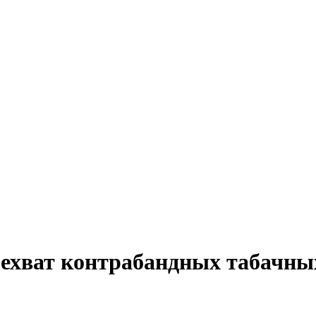
хват контрабандных табачных и