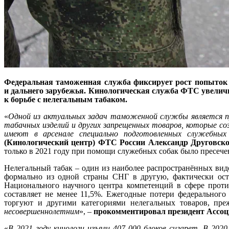
Федеральная таможенная служба фиксирует рост попыток 
и дальнего зарубежья. Кинологическая служба ФТС увеличи
к борьбе с нелегальным табаком.
«
Одной из актуальных задач таможенной службы является п
табачных изделий и других запрещенных товаров, которые со
имеют в арсенале специально подготовленных служебных
(Кинологический центр) ФТС России Александр Друговск
только в 2021 году при помощи служебных собак было пресече
Нелегальный табак – один из наиболее распространённых вид
формально из одной страны СНГ в другую, фактически оста
Национального научного центра компетенций в сфере прот
составляет не менее 11,5%. Ежегодные потери федерального
торгуют и другими категориями нелегальных товаров, пре
несовершеннолетним
», –
прокомментировал президент Ассо
«
В 2021 году кинологи изъяли 407 000 блоков сигарет. В 202