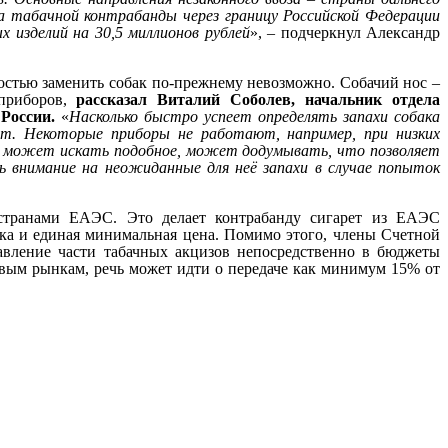
а табачной контрабанды через границу Российской Федерации
 изделий на 30,5 миллионов рублей
», – подчеркнул Александр
остью заменить собак по-прежнему невозможно. Собачий нос –
 приборов,
рассказал Виталий Соболев, начальник отдела
России.
«
Насколько быстро успеет определять запахи собака
ет. Некоторые приборы не работают, например, при низких
ка может искать подобное, может додумывать, что позволяет
ь внимание на неожиданные для неё запахи в случае попыток
 странами ЕАЭС. Это делает контрабанду сигарет из ЕАЭС
ка и единая минимальная цена. Помимо этого, члены Счетной
вление части табачных акцизов непосредственно в бюджеты
овым рынкам, речь может идти о передаче как минимум 15% от