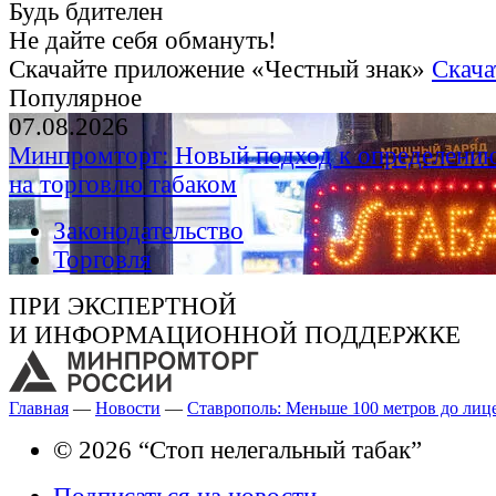
Будь бдителен
Не дайте себя обмануть!
Скачайте приложение «Честный знак»
Скача
Популярное
07.08.2026
Минпромторг: Новый подход к определению
на торговлю табаком
Законодательство
Торговля
ПРИ ЭКСПЕРТНОЙ
И ИНФОРМАЦИОННОЙ ПОДДЕРЖКЕ
Главная
—
Новости
—
Ставрополь: Меньше 100 метров до лице
© 2026 “Стоп нелегальный табак”