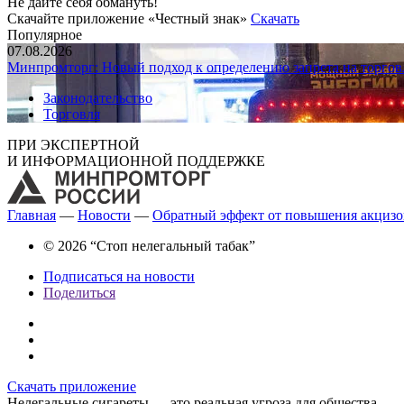
Не дайте себя обмануть!
Скачайте приложение «Честный знак»
Скачать
Популярное
07.08.2026
Минпромторг: Новый подход к определению запрета на торгов
Законодательство
Торговля
ПРИ ЭКСПЕРТНОЙ
И ИНФОРМАЦИОННОЙ ПОДДЕРЖКЕ
Главная
—
Новости
—
Обратный эффект от повышения акцизо
© 2026 “Стоп нелегальный табак”
Подписаться на новости
Поделиться
Скачать приложение
Нелегальные сигареты — это реальная угроза для общества