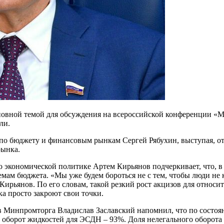
вной темой для обсуждения на всероссийской конференции «Мала
ли.
 по бюджету и финансовым рынкам Сергей Рябухин, выступая, о
рынка.
о экономической политике Артем Кирьянов подчеркивает, что, 
ам бюджета. «Мы уже будем бороться не с тем, чтобы люди не к
Кирьянов. По его словам, такой резкий рост акцизов для относи
а просто закроют свои точки.
 Минпромторга Владислав Заславский напомнил, что по состоян
оборот жидкостей для ЭСДН – 93%. Доля нелегального оборота 