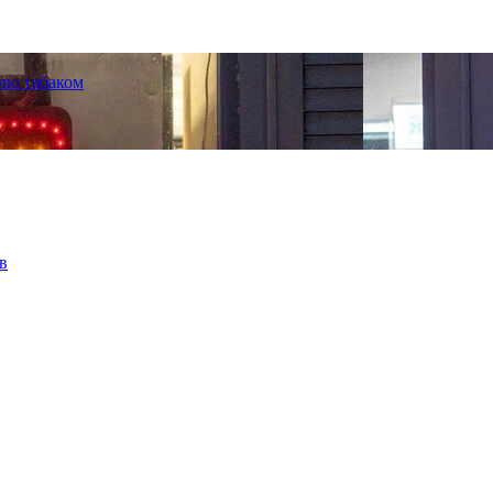
лю табаком
в