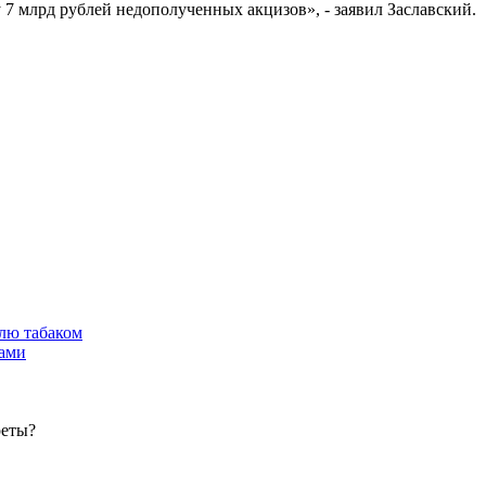
 7 млрд рублей недополученных акцизов», - заявил Заславский.
лю табаком
тами
реты?