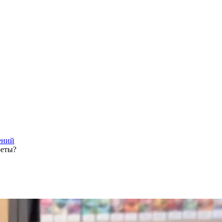
ений
реты?