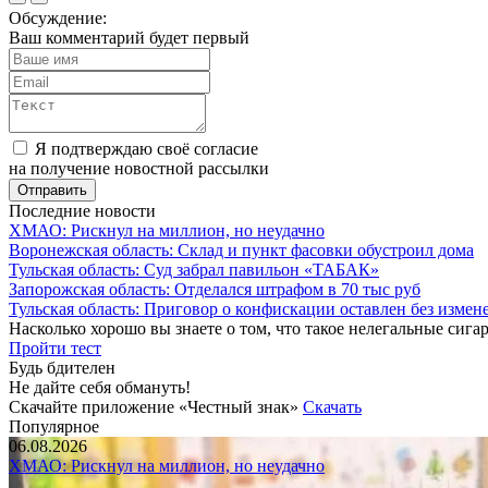
Обсуждение:
Ваш комментарий будет первый
Я подтверждаю своё согласие
на получение новостной рассылки
Последние новости
ХМАО: Рискнул на миллион, но неудачно
Воронежская область: Склад и пункт фасовки обустроил дома
Тульская область: Суд забрал павильон «ТАБАК»
Запорожская область: Отделался штрафом в 70 тыс руб
Тульская область: Приговор о конфискации оставлен без измен
Насколько хорошо вы знаете о том, что такое нелегальные сига
Пройти тест
Будь бдителен
Не дайте себя обмануть!
Скачайте приложение «Честный знак»
Скачать
Популярное
06.08.2026
ХМАО: Рискнул на миллион, но неудачно