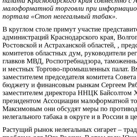
палата Краснодарского края совместно с 
малоформатной торговли
при
информацио
портала «Стоп нелегальный табак».
В круглом столе примут участие представит
администраций Краснодарского края, Волго
Ростовской и Астраханской областей, , пред
комитетов областных дум, руководители ре
главков МВД, Роспотребнадзора, таможенн
и местных Торгово-промышленных палат. В
заместителем председателя комитета Совет
бюджету и финансовым рынкам Сергеем Ря
заместителем директора ННЦК Байсолтом 
президентом Ассоциации малоформатной т
Максимовым они обсудят меры по противо
нелегального табака в округе и в России в ц
Растущий рынок нелегальных сигарет – тра