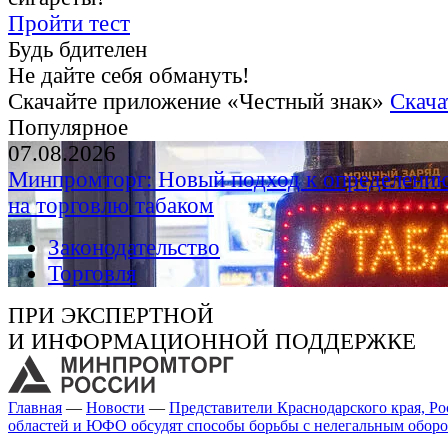
Пройти тест
Будь бдителен
Не дайте себя обмануть!
Скачайте приложение «Честный знак»
Скача
Популярное
07.08.2026
Минпромторг: Новый подход к определению
на торговлю табаком
Законодательство
Торговля
ПРИ ЭКСПЕРТНОЙ
И ИНФОРМАЦИОННОЙ ПОДДЕРЖКЕ
Главная
—
Новости
—
Представители Краснодарского края, Ро
областей и ЮФО обсудят способы борьбы с нелегальным оборо