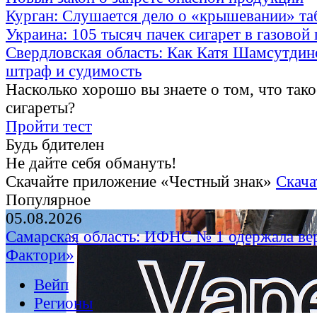
Курган: Слушается дело о «крышевании» та
Украина: 105 тысяч пачек сигарет в газовой
Свердловская область: Как Катя Шамсутдин
штраф и судимость
Насколько хорошо вы знаете о том, что тако
сигареты?
Пройти тест
Будь бдителен
Не дайте себя обмануть!
Скачайте приложение «Честный знак»
Скача
Популярное
05.08.2026
Самарская область: ИФНС № 1 одержала ве
Фактори»
Вейп
Регионы