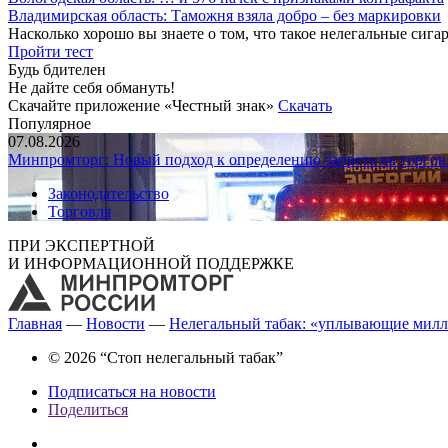
Владимирская область: Таможня взяла добро – без маркировки
Насколько хорошо вы знаете о том, что такое нелегальные сига
Пройти тест
Будь бдителен
Не дайте себя обмануть!
Скачайте приложение «Честный знак»
Скачать
Популярное
07.08.2026
Минпромторг: Новый подход к определению запрета на торгов
Законодательство
Торговля
ПРИ ЭКСПЕРТНОЙ
И ИНФОРМАЦИОННОЙ ПОДДЕРЖКЕ
Главная
—
Новости
—
Нелегальный табак: «уплывающие милл
© 2026 “Стоп нелегальный табак”
Подписаться на новости
Поделиться