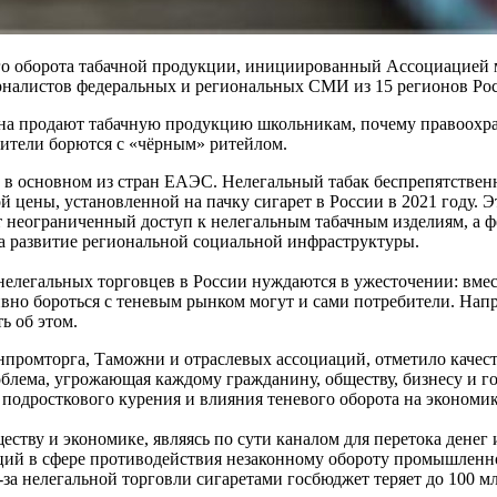
го оборота табачной продукции, инициированный Ассоциацией 
урналистов федеральных и региональных СМИ из 15 регионов Ро
она продают табачную продукцию школьникам, почему правоохр
бители борются с «чёрным» ритейлом.
в основном из стран ЕАЭС. Нелегальный табак беспрепятственно
 цены, установленной на пачку сигарет в России в 2021 году. 
т неограниченный доступ к нелегальным табачным изделиям, а
а развитие региональной социальной инфраструктуры.
елегальных торговцев в России нуждаются в ужесточении: вмес
вно бороться с теневым рынком могут и сами потребители. Нап
ь об этом.
нпромторга, Таможни и отраслевых ассоциаций, отметило качес
облема, угрожающая каждому гражданину, обществу, бизнесу и г
подросткового курения и влияния теневого оборота на экономик
ству и экономике, являясь по сути каналом для перетока денег
ций в сфере противодействия незаконному обороту промышленно
-за нелегальной торговли сигаретами госбюджет теряет до 100 мл