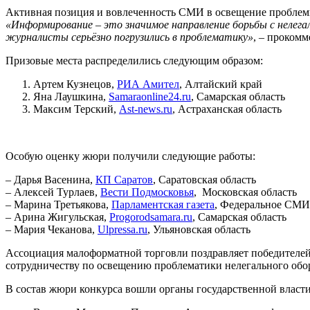
Активная позиция и вовлеченность СМИ в освещение проблемы 
«Информирование – это значимое направление борьбы с нелег
журналисты серьёзно погрузились в проблематику»
, – проком
Призовые места распределились следующим образом:
Артем Кузнецов,
РИА Амител
, Алтайский край
Яна Лаушкина,
Samaraonline24.ru
, Самарская область
Максим Терский,
Ast-news.ru
, Астраханская область
Особую оценку жюри получили следующие работы:
– Дарья Васенина,
КП Саратов
, Саратовская область
– Алексей Турлаев,
Вести Подмосковья
, Московская область
– Марина Третьякова,
Парламентская газета
, Федеральное 
– Арина Жигульская,
Progorodsamara.ru
, Самарская область
– Мария Чеканова,
Ulpressa.ru
, Ульяновская область
Ассоциация малоформатной торговли поздравляет победителей 
сотрудничеству по освещению проблематики нелегального обор
В состав жюри конкурса вошли органы государственной власти