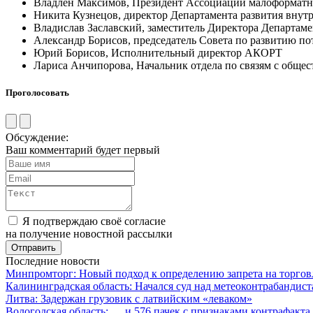
Владлен Максимов, Президент Ассоциации малоформатн
Никита Кузнецов, директор Департамента развития вну
Владислав Заславский, заместитель Директора Департам
Александр Борисов, председатель Совета по развитию п
Юрий Борисов, Исполнительный директор АКОРТ
Лариса Анчипорова, Начальник отдела по связям с обще
Проголосовать
Обсуждение:
Ваш комментарий будет первый
Я подтверждаю своё согласие
на получение новостной рассылки
Последние новости
Минпромторг: Новый подход к определению запрета на торгов
Калининградская область: Начался суд над метеоконтрабандис
Литва: Задержан грузовик с латвийским «леваком»
Вологодская область: … и 576 пачек с признаками контрафакта