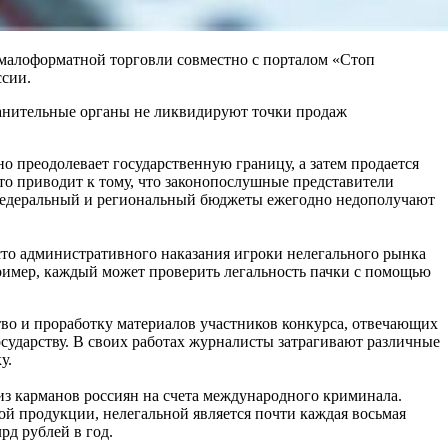
малоформатной торговли совместно с порталом «Стоп
ссии.
анительные органы не ликвидируют точки продаж
 преодолевает государственную границу, а затем продается
Это приводит к тому, что законопослушные представители
 федеральный и региональный бюджеты ежегодно недополучают
то административного наказания игроки нелегального рынка
ример, каждый может проверить легальность пачки с помощью
тво и проработку материалов участников конкурса, отвечающих
осударству. В своих работах журналисты затрагивают различные
у.
 из карманов россиян на счета международного криминала.
й продукции, нелегальной является почти каждая восьмая
рд рублей в год.