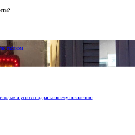
реты?
лю табаком
иарды» и угроза подрастающему поколению