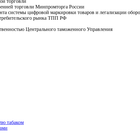
ой торговли
тренней торговли Минпромторга России
ента системы цифровой маркировки товаров и легализации обо
отребительского рынка ТПП РФ
ственностью Центрального таможенного Управления
лю табаком
тами