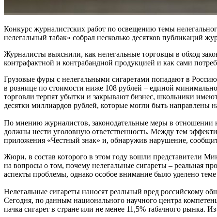
Конкурс журналистcких работ по освещению темы нелегально
нелегальный табак» собрал несколько десятков публикаций ж
Журналисты выяснили, как нелегальные торговцы в обход зак
контрафактной и контрабандной продукцией и как сами потре
Грузовые фуры с нелегальными сигаретами попадают в Россию 
в рознице по стоимости ниже 108 рублей – единой минимальной
торговли терпят убытки и закрывают бизнес, школьники имею
десятки миллиардов рублей, которые могли быть направлены н
По мнению журналистов, законодательные меры в отношении н
должны нести уголовную ответственность. Между тем эффекти
приложения «Честный знак» и, обнаружив нарушение, сообщит
Жюри, в состав которого в этом году вошли представители Ми
на вопросы о том, почему нелегальные сигареты – реальная пр
аспекты проблемы, однако особое внимание было уделено теме 
Нелегальные сигареты наносят реальный вред российскому обще
Сегодня, по данным национального научного центра компетен
пачка сигарет в стране или не менее 11,5% табачного рынка. Из