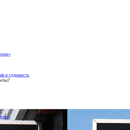
тори»
аф и судимость
реты?
тори»