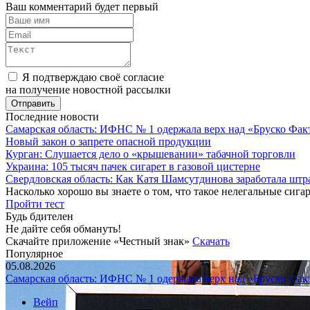
Ваш комментарий будет первый
Я подтверждаю своё согласие
на получение новостной рассылки
Последние новости
Самарская область: ИФНС № 1 одержала верх над «Бруско Фак
Новый закон о запрете опасной продукции
Курган: Слушается дело о «крышевании» табачной торговли
Украина: 105 тысяч пачек сигарет в газовой цистерне
Свердловская область: Как Катя Шамсутдинова заработала штр
Насколько хорошо вы знаете о том, что такое нелегальные сига
Пройти тест
Будь бдителен
Не дайте себя обмануть!
Скачайте приложение «Честный знак»
Скачать
Популярное
05.08.2026
Самарская область: ИФНС № 1 одержала верх над «Бруско Фак
Вейп