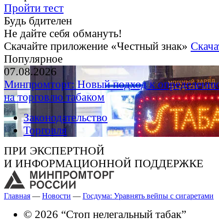
Пройти тест
Будь бдителен
Не дайте себя обмануть!
Скачайте приложение «Честный знак»
Скача
Популярное
07.08.2026
Минпромторг: Новый подход к определению
на торговлю табаком
Законодательство
Торговля
ПРИ ЭКСПЕРТНОЙ
И ИНФОРМАЦИОННОЙ ПОДДЕРЖКЕ
Главная
—
Новости
—
Госдума: Уравнять вейпы с сигаретами
© 2026 “Стоп нелегальный табак”