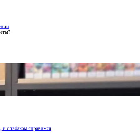
ений
реты?
 и с табаком справимся