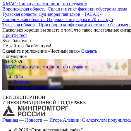
ХМАО: Рискнул на миллион, но неудачно
Воронежская область: Склад и пункт фасовки обустроил дома
Тульская область: Суд забрал павильон «ТАБАК»
Запорожская область: Отделался штрафом в 70 тыс руб
Тульская область: Приговор о конфискации оставлен без измен
Насколько хорошо вы знаете о том, что такое нелегальные сига
Пройти тест
Будь бдителен
Не дайте себя обмануть!
Скачайте приложение «Честный знак»
Скачать
Популярное
06.08.2026
ХМАО: Рискнул на миллион, но неудачно
Вейп
Регионы
Задержания и изъятия
ПРИ ЭКСПЕРТНОЙ
И ИНФОРМАЦИОННОЙ ПОДДЕРЖКЕ
Главная
—
Новости
—
Игорь Алешин: С алкоголем получилось,
© 2026 “Стоп нелегальный табак”