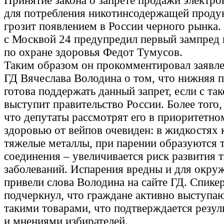
Принятие закона о запрете продажи электр
для потребления никотинсодержащей продук
грозит появлением в России черного рынка.
с Москвой 24 предупредил первый зампред
по охране здоровья Федот Тумусов.
Таким образом он прокомментировал заявле
ГД Вячеслава Володина о том, что нижняя п
готова поддержать данный запрет, если с та
выступит правительство России. Более того,
что депутаты рассмотрят его в приоритетно
здоровью от вейпов очевиден: в жидкостях 
тяжелые металлы, при парении образуются 
соединения – увеличивается риск развития 
заболеваний. Испарения вредны и для окру
привели слова Володина на сайте ГД. Спике
подчеркнул, что граждане активно выступа
такими товарами, что подтверждается резул
и мнениями избирателей.