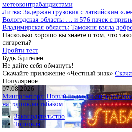
метеоконтрабандистами
Литва: Задержан грузовик с латвийским «ле
Вологодская область: … и 576 пачек с приз
Владимирская область: Таможня взяла добр
Насколько хорошо вы знаете о том, что тако
сигареты?
Пройти тест
Будь бдителен
Не дайте себя обмануть!
Скачайте приложение «Честный знак»
Скача
Популярное
07.08.2026
Минпромторг: Новый подход к определению
на торговлю табаком
Законодательство
Торговля