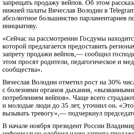
запрещать продажу вейпов. Об этом рассказ
нижней палаты Вячеслав Володин в Telegram
абсолютное большинство парламентариев п
инициативу.
«Сейчас на рассмотрении Госдумы находитс
которой предлагается предоставить регион
запрету продажи вейпов,— сообщил госпо
этом просят родители, педагогическое и ме
сообщества».
Вячеслав Володин отметил рост на 30% чис
с болезнями органов дыхания, «вызванным
потреблением вейпов». Чаще всего страдаю
и молодые люди до 35 лет, уточнил он. «Это
вызывать тревогу»,— подчеркнул председат
В начале ноября президент России Владими
неформально одобрил идею запрета продажи