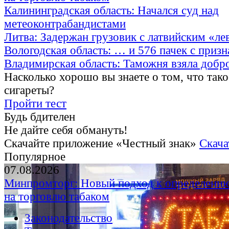
Калининградская область: Начался суд над
метеоконтрабандистами
Литва: Задержан грузовик с латвийским «ле
Вологодская область: … и 576 пачек с приз
Владимирская область: Таможня взяла добр
Насколько хорошо вы знаете о том, что тако
сигареты?
Пройти тест
Будь бдителен
Не дайте себя обмануть!
Скачайте приложение «Честный знак»
Скача
Популярное
07.08.2026
Минпромторг: Новый подход к определению
на торговлю табаком
Законодательство