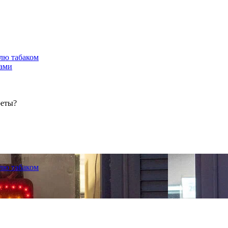
лю табаком
тами
реты?
лю табаком