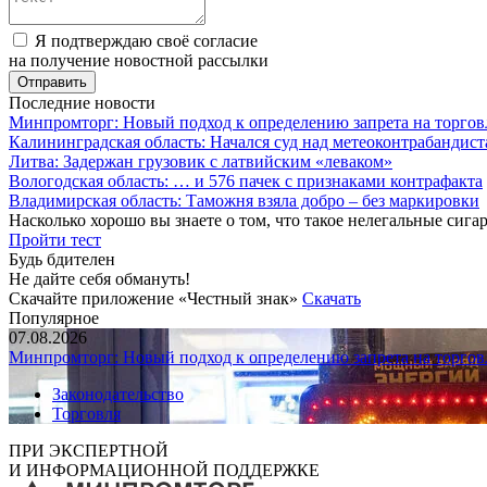
Я подтверждаю своё согласие
на получение новостной рассылки
Последние новости
Минпромторг: Новый подход к определению запрета на торгов
Калининградская область: Начался суд над метеоконтрабандис
Литва: Задержан грузовик с латвийским «леваком»
Вологодская область: … и 576 пачек с признаками контрафакта
Владимирская область: Таможня взяла добро – без маркировки
Насколько хорошо вы знаете о том, что такое нелегальные сига
Пройти тест
Будь бдителен
Не дайте себя обмануть!
Скачайте приложение «Честный знак»
Скачать
Популярное
07.08.2026
Минпромторг: Новый подход к определению запрета на торгов
Законодательство
Торговля
ПРИ ЭКСПЕРТНОЙ
И ИНФОРМАЦИОННОЙ ПОДДЕРЖКЕ