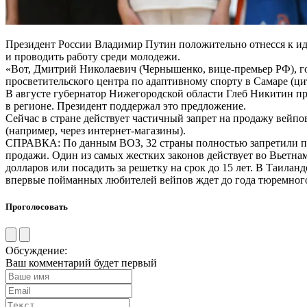
Президент России Владимир Путин положительно отнесся к идее
и проводить работу среди молодежи.
«Вот, Дмитрий Николаевич (Чернышенко, вице-премьер РФ), г
просветительского центра по адаптивному спорту в Самаре (ц
В августе губернатор Нижегородской области Глеб Никитин п
в регионе. Президент поддержал это предложение.
Сейчас в стране действует частичный запрет на продажу вей
(например, через интернет-магазины).
СПРАВКА: По данным ВОЗ, 32 страны полностью запретили прод
продажи. Один из самых жестких законов действует во Вьетнам
долларов или посадить за решетку на срок до 15 лет. В Таилан
впервые пойманных любителей вейпов ждет до года тюремного з
Проголосовать
Обсуждение:
Ваш комментарий будет первый