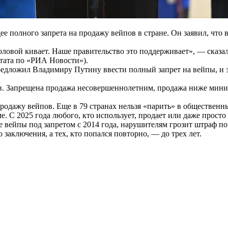
 полного запрета на продажу вейпов в стране. Он заявил, что 
оловой кивает. Наше правительство это поддерживает», — сказ
итата по «РИА Новости»).
редложил Владимиру Путину ввести полный запрет на вейпы, и 
пов. Запрещена продажа несовершеннолетним, продажа ниже мин
ажу вейпов. Еще в 79 странах нельзя «парить» в общественных
е. С 2025 года любого, кто использует, продает или даже просто
де вейпы под запретом с 2014 года, нарушителям грозит штраф п
аключения, а тех, кто попался повторно, — до трех лет.