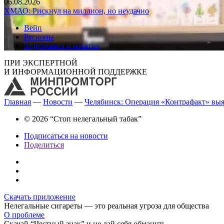
06.08.2026
ХМАО: Рискнул на миллион, но неудачно
Вейп
Регионы
Задержания и изъятия
ПРИ ЭКСПЕРТНОЙ
И ИНФОРМАЦИОННОЙ ПОДДЕРЖКЕ
Главная
—
Новости
—
Челябинск: Операция «Контрафакт» выя
© 2026 “Стоп нелегальный табак”
Подписаться на новости
Поделиться
Скачать приложение
Нелегальные сигареты — это реальная угроза для общества
О проблеме
Скачай “Честный знак” и не дай себя обмануть