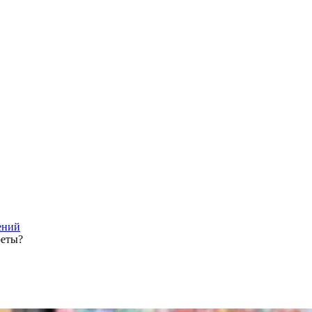
ений
реты?