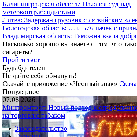
Калининградская область: Начался суд над
метеоконтрабандистами
Литва: Задержан грузовик с латвийским «ле
Вологодская область: … и 576 пачек с приз
Владимирская область: Таможня взяла добр
Насколько хорошо вы знаете о том, что тако
сигареты?
Пройти тест
Будь бдителен
Не дайте себя обмануть!
Скачайте приложение «Честный знак»
Скача
Популярное
07.08.2026
Минпромторг: Новый подход к определению
на торговлю табаком
Законодательство
Торговля