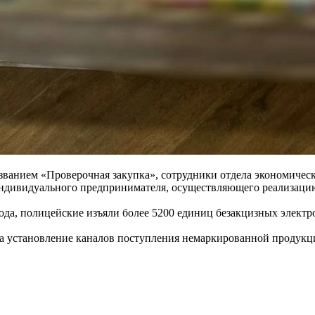
званием «Проверочная закупка», сотрудники отдела экономичес
индивидуального предпринимателя, осуществляющего реализац
ода, полицейские изъяли более 5200 единиц безакцизных электр
а установление каналов поступления немаркированной продукции