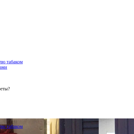
лю табаком
тами
реты?
лю табаком