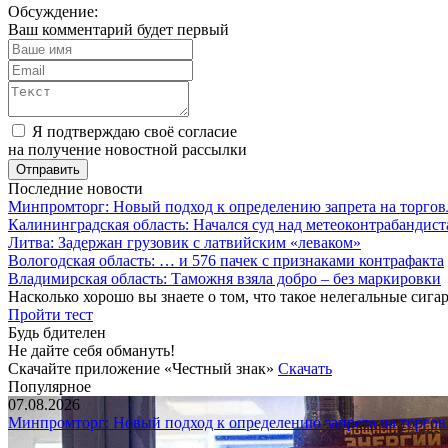
Обсуждение:
Ваш комментарий будет первый
Я подтверждаю своё согласие
на получение новостной рассылки
Последние новости
Минпромторг: Новый подход к определению запрета на торгов
Калининградская область: Начался суд над метеоконтрабандис
Литва: Задержан грузовик с латвийским «леваком»
Вологодская область: … и 576 пачек с признаками контрафакта
Владимирская область: Таможня взяла добро – без маркировки
Насколько хорошо вы знаете о том, что такое нелегальные сига
Пройти тест
Будь бдителен
Не дайте себя обмануть!
Скачайте приложение «Честный знак»
Скачать
Популярное
07.08.2026
Минпромторг: Новый подход к определению запрета на торгов