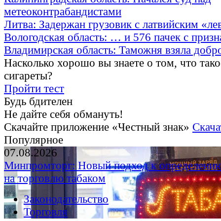
метеоконтрабандистами
Литва: Задержан грузовик с латвийским «ле
Вологодская область: … и 576 пачек с приз
Владимирская область: Таможня взяла добр
Насколько хорошо вы знаете о том, что тако
сигареты?
Пройти тест
Будь бдителен
Не дайте себя обмануть!
Скачайте приложение «Честный знак»
Скача
Популярное
07.08.2026
Минпромторг: Новый подход к определению
на торговлю табаком
Законодательство
Торговля