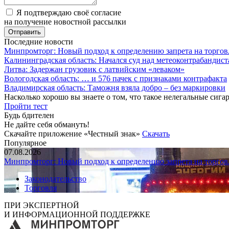
Я подтверждаю своё согласие
на получение новостной рассылки
Последние новости
Минпромторг: Новый подход к определению запрета на торгов
Калининградская область: Начался суд над метеоконтрабандис
Литва: Задержан грузовик с латвийским «леваком»
Вологодская область: … и 576 пачек с признаками контрафакта
Владимирская область: Таможня взяла добро – без маркировки
Насколько хорошо вы знаете о том, что такое нелегальные сига
Пройти тест
Будь бдителен
Не дайте себя обмануть!
Скачайте приложение «Честный знак»
Скачать
Популярное
07.08.2026
Минпромторг: Новый подход к определению запрета на торгов
Законодательство
Торговля
ПРИ ЭКСПЕРТНОЙ
И ИНФОРМАЦИОННОЙ ПОДДЕРЖКЕ