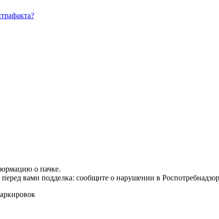
нтрафакта?
формацию о пачке.
т перед вами подделка: сообщите о нарушении в Роспотребнадзор
маркировок