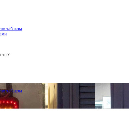
лю табаком
тами
реты?
лю табаком