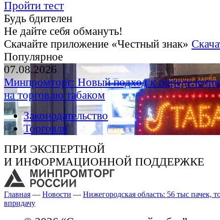
Пройти тест
Будь бдителен
Не дайте себя обмануть!
Скачайте приложение «Честный знак»
Скача
Популярное
07.08.2026
Минпромторг: Новый подход к определению
на торговлю табаком
Законодательство
Торговля
ПРИ ЭКСПЕРТНОЙ
И ИНФОРМАЦИОННОЙ ПОДДЕРЖКЕ
Главная
—
Новости
—
Нижегородская область: 56 тыс пачек, т
впридачу