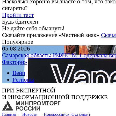
Насколько хорошо вы знаете о том, что тако
сигареты?
Пройти тест
Будь бдителен
Не дайте себя обмануть!
Скачайте приложение «Честный знак»
Скача
Популярное
05.08.2026
Самарская область: ИФНС № 1 одержала ве
Фактори»
Вейп
Регионы
ПРИ ЭКСПЕРТНОЙ
И ИНФОРМАЦИОННОЙ ПОДДЕРЖКЕ
Главная
—
Новости
—
Новороссийск: Суд решит