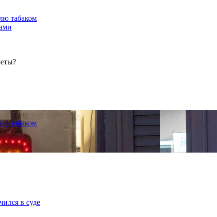
лю табаком
тами
реты?
лю табаком
чился в суде