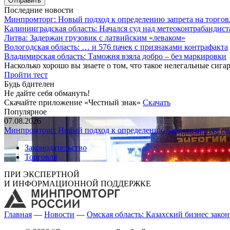
Последние новости
Минпромторг: Новый подход к определению запрета на торгов
Калининградская область: Начался суд над метеоконтрабандис
Литва: Задержан грузовик с латвийским «леваком»
Вологодская область: … и 576 пачек с признаками контрафакта
Владимирская область: Таможня взяла добро – без маркировки
Насколько хорошо вы знаете о том, что такое нелегальные сига
Пройти тест
Будь бдителен
Не дайте себя обмануть!
Скачайте приложение «Честный знак»
Скачать
Популярное
07.08.2026
Минпромторг: Новый подход к определению запрета на торгов
Законодательство
Торговля
ПРИ ЭКСПЕРТНОЙ
И ИНФОРМАЦИОННОЙ ПОДДЕРЖКЕ
Главная
—
Новости
—
Омская область: Казахский бизнес закон