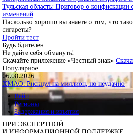
Тульская область: Приговор о конфискации 
изменений
Насколько хорошо вы знаете о том, что тако
сигареты?
Пройти тест
Будь бдителен
Не дайте себя обмануть!
Скачайте приложение «Честный знак»
Скача
Популярное
06.08.2026
ХМАО: Рискнул на миллион, но неудачно
Вейп
Регионы
Задержания и изъятия
ПРИ ЭКСПЕРТНОЙ
И ИНФОРМАЦИОННОЙ ПОДДЕРЖКЕ