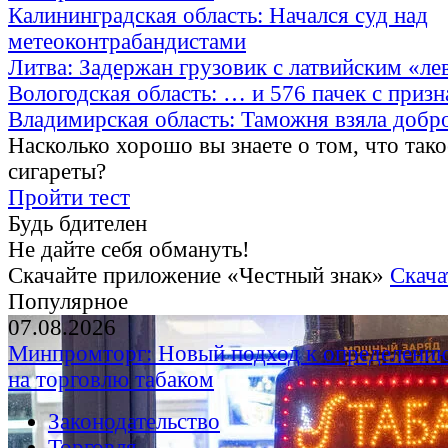
Калининградская область: Начался суд над
метеоконтрабандистами
Литва: Задержан грузовик с латвийским «ле
Вологодская область: … и 576 пачек с приз
Владимирская область: Таможня взяла добр
Насколько хорошо вы знаете о том, что тако
сигареты?
Пройти тест
Будь бдителен
Не дайте себя обмануть!
Скачайте приложение «Честный знак»
Скача
Популярное
07.08.2026
Минпромторг: Новый подход к определению
на торговлю табаком
Законодательство
Торговля