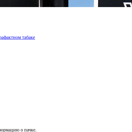
трафактном табаке
формацию о пачке.