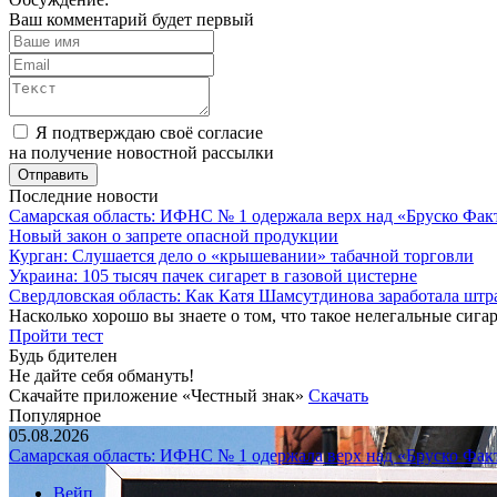
Ваш комментарий будет первый
Я подтверждаю своё согласие
на получение новостной рассылки
Последние новости
Самарская область: ИФНС № 1 одержала верх над «Бруско Фак
Новый закон о запрете опасной продукции
Курган: Слушается дело о «крышевании» табачной торговли
Украина: 105 тысяч пачек сигарет в газовой цистерне
Свердловская область: Как Катя Шамсутдинова заработала штр
Насколько хорошо вы знаете о том, что такое нелегальные сига
Пройти тест
Будь бдителен
Не дайте себя обмануть!
Скачайте приложение «Честный знак»
Скачать
Популярное
05.08.2026
Самарская область: ИФНС № 1 одержала верх над «Бруско Фак
Вейп