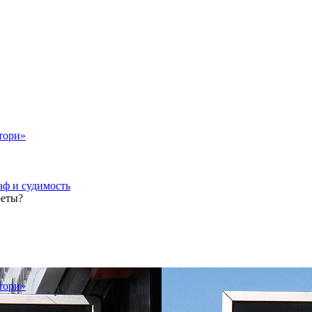
тори»
аф и судимость
реты?
тори»